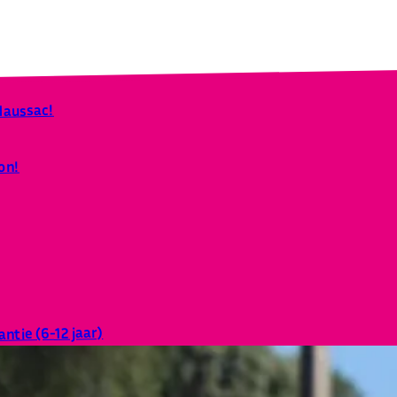
 Naussac!
on!
ntie (6-12 jaar)