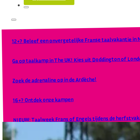
12+? Beleef een onvergetelijke Franse taalvakantie in
Ga op taalkamp in The UK! Kies uit Doddington of Lond
Zoek de adrenaline op in de Ardèche!
16+? Ontdek onze kampen
NIEUW: Taalweek Frans of Engels tijdens de herfstvaka