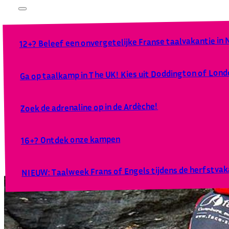
12+? Beleef een onvergetelijke Franse taalvakantie in
Ga op taalkamp in The UK! Kies uit Doddington of Lond
Zoek de adrenaline op in de Ardèche!
16+? Ontdek onze kampen
NIEUW: Taalweek Frans of Engels tijdens de herfstvaka