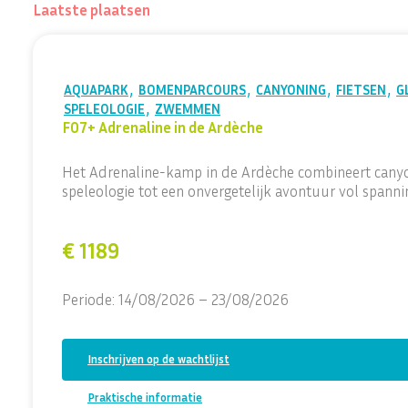
Laatste plaatsen
,
,
,
,
AQUAPARK
BOMENPARCOURS
CANYONING
FIETSEN
G
,
SPELEOLOGIE
ZWEMMEN
F07+ Adrenaline in de Ardèche
Het Adrenaline-kamp in de Ardèche combineert canyo
speleologie tot een onvergetelijk avontuur vol spanni
€ 1189
Periode: 14/08/2026 – 23/08/2026
Inschrijven op de wachtlijst
Praktische informatie