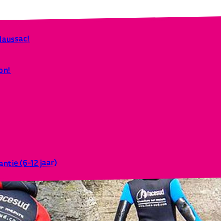
 Naussac!
on!
ntie (6-12 jaar)