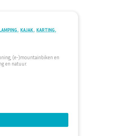
,
,
,
LAMPING
KAJAK
KARTING
ning, (e-)mountainbiken en
ng en natuur.