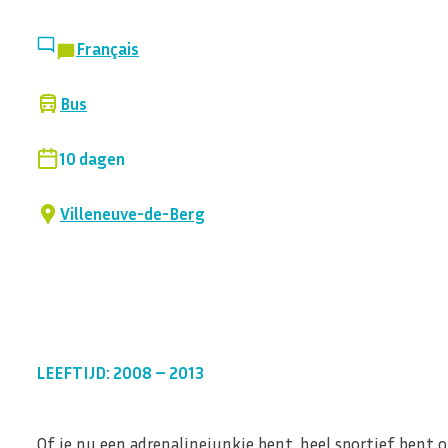
Français
Bus
10 dagen
Villeneuve-de-Berg
LEEFTIJD: 2008 – 2013
Of je nu een adrenalinejunkie bent, heel sportief bent 